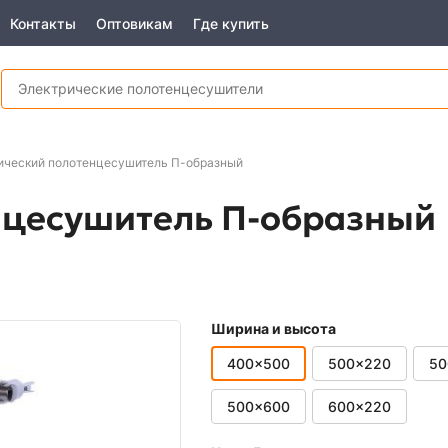
Контакты
Оптовикам
Где купить
ический полотенцесушитель П-образный
нцесушитель П-образный
Ширина и высота
400x500
500x220
50
500x600
600x220