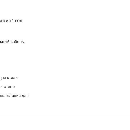
нтия 1 год
льный кабель
ая сталь
к стене
мплектация для