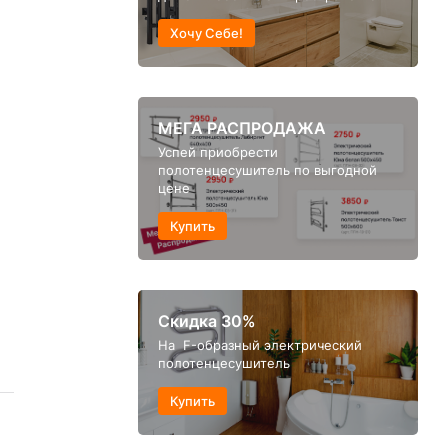
Хочу Себе!
МЕГА РАСПРОДАЖА
Успей приобрести
полотенцесушитель по выгодной
цене
Купить
Скидка 30%
На F-образный электрический
полотенцесушитель
Купить