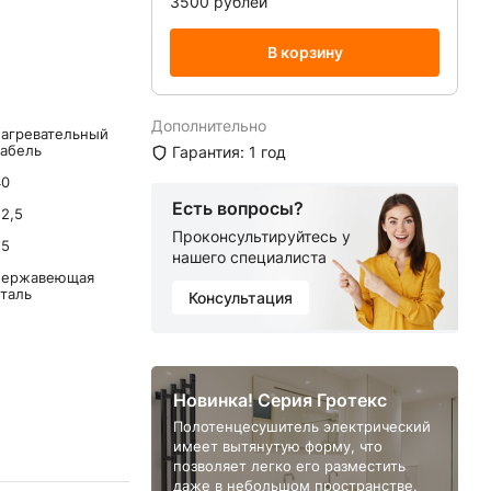
3500 рублей
В корзину
Дополнительно
нагревательный
кабель
Гарантия: 1 год
40
Есть вопросы?
2,5
Проконсультируйтесь у
25
нашего специалиста
нержавеющая
сталь
Консультация
Новинка! Серия Гротекс
Полотенцесушитель электрический
имеет вытянутую форму, что
позволяет легко его разместить
даже в небольшом пространстве.